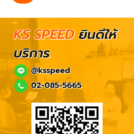
KS SPEED
ยินดีให้
บริการ
@ksspeed
02-085-5665